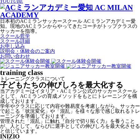
YOUTUBE
日本初のACミランサッカースクール ACミランアカデミー愛
知。現地のACミランからやってきたコーチがトップクラスの
サッカーを指導。
スクール哲学
スクール詳細
お申し込み
説明会・体験会のご案内
お問い合わせ
training class
トレーニングクラスについて
子どもたちの伸びしろを最大化する
当アカデミーはイタリア・ACミラン公式のサッカースクール
として、ACミランの育成メソッドをもとにトレーニングを構
成しております。
学年やクラスに応じて内容や難易度を考慮しながら、サッカー
で起こる「状況変化」や「混乱」を様々な形で感じ取れるトレ
ーニングを準備しております。
管理された「混乱」に触れ『自分で切り拓く力』を養うこと
が、人として、ならびに選手としての伸びしろを最大化させる
と信じています。
INIZIO