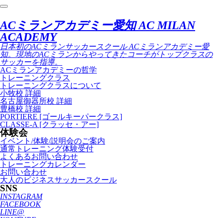
ACミランアカデミー愛知 AC MILAN
ACADEMY
日本初のACミランサッカースクール ACミランアカデミー愛
知。現地のACミランからやってきたコーチがトップクラスの
サッカーを指導。
ACミランアカデミーの哲学
トレーニングクラス
トレーニングクラスについて
小牧校 詳細
名古屋御器所校 詳細
豊橋校 詳細
PORTIERE [ゴールキーパークラス]
CLASSE-A [クラッセ・アー]
体験会
イベント/体験/説明会のご案内
通常トレーニング体験受付
よくあるお問い合わせ
トレーニングカレンダー
お問い合わせ
大人のビジネスサッカースクール
SNS
INSTAGRAM
FACEBOOK
LINE@