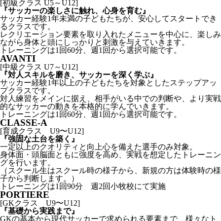
[初級クラス U5～U12]
『サッカーの楽しさに触れ、心身を育む』
サッカー経験1年未満の子どもたちが、安心してスタートでき
るクラスです。
レクリエーション要素を取り入れたメニューを中心に、楽しみ
ながら身体と頭にしっかりと刺激を与えていきます。
トレーニングは1回60分、週1回から選択可能です。
AVANTI
[中級クラス U7～U12]
『対人スキルを磨き、サッカーを深く学ぶ』
サッカー経験1年以上の子どもたちを対象としたステップアッ
プクラスです。
対人練習をメインに据え、相手がいる中での判断や、より実戦
的なサッカーの動きを本格的に学んでいきます。
トレーニングは1回60分、週1回から選択可能です。
CLASSE-A
[育成クラス U9〜U12]
『強固な土台を築く』
一定以上のクオリティと向上心を備えた選手のみ対象。
身体面・頭脳面ともに強度を高め、実戦を想定したトレーニン
グを行います。
（スクール生はスクール時の様子から、新規の方は体験時の様
子から判断します。）
トレーニングは1回90分 週2回小牧校にて実施
PORTIERE
[GKクラス U9〜U12]
『基礎から実践まで』
GKの基本から現代サッカーで求められる要素まで、様々なト