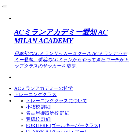
ACミランアカデミー愛知 AC
MILAN ACADEMY
日本初のACミランサッカースクール ACミランアカデ
ミー愛知。現地のACミランからやってきたコーチがト
ップクラスのサッカーを指導。
ACミランアカデミーの哲学
トレーニングクラス
トレーニングクラスについて
小牧校 詳細
名古屋御器所校 詳細
豊橋校 詳細
PORTIERE [ゴールキーパークラス]
CLASSE-A [クラッセ・アー]