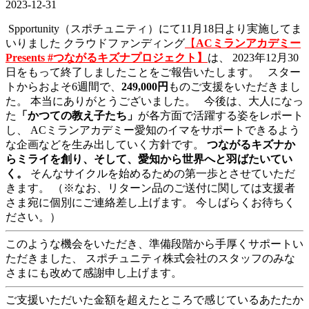
2023-12-31
Spportunity（スポチュニティ）にて11月18日より実施してま
いりました クラウドファンディング
【
ACミランアカデミー
Presents #つながるキズナプロジェクト】
は、 2023年12月30
日をもって終了しましたことをご報告いたします。 スター
トからおよそ6週間で、
249,000円
ものご支援をいただきまし
た。 本当にありがとうございました。 今後は、大人になっ
た
「かつての教え子たち」
が各方面で活躍する姿をレポート
し、 ACミランアカデミー愛知のイマをサポートできるよう
な企画などを生み出していく方針です。
つながるキズナか
らミライを創り、そして、愛知から世界へと羽ばたいてい
く。
そんなサイクルを始めるための第一歩とさせていただ
きます。 （※なお、リターン品のご送付に関しては支援者
さま宛に個別にご連絡差し上げます。 今しばらくお待ちく
ださい。）
このような機会をいただき、準備段階から手厚くサポートい
ただきました、 スポチュニティ株式会社のスタッフのみな
さまにも改めて感謝申し上げます。
ご支援いただいた金額を超えたところで感じているあたたか