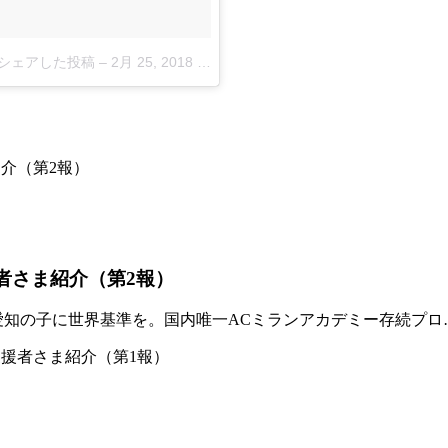
ichi)がシェアした投稿
–
2月 25, 2018 at 7:53午前
PST
者さま紹介（第2報）
「愛知の子に世界基準を。国内唯一ACミランアカデミー存続プロ