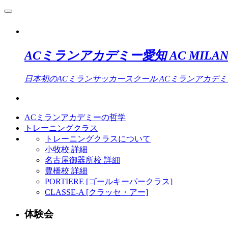
ACミランアカデミー愛知 AC MILAN 
日本初のACミランサッカースクール ACミランアカデ
ACミランアカデミーの哲学
トレーニングクラス
トレーニングクラスについて
小牧校 詳細
名古屋御器所校 詳細
豊橋校 詳細
PORTIERE [ゴールキーパークラス]
CLASSE-A [クラッセ・アー]
体験会