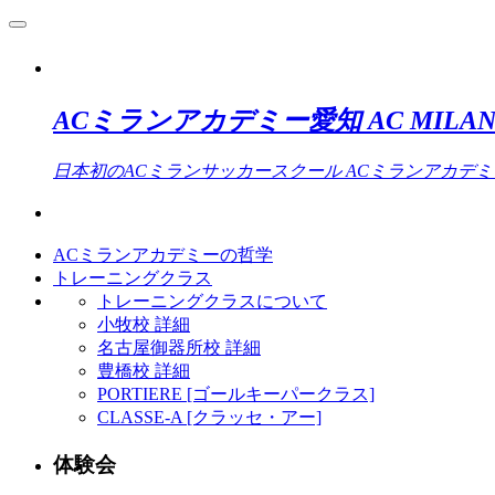
ACミランアカデミー愛知 AC MILAN 
日本初のACミランサッカースクール ACミランアカデ
ACミランアカデミーの哲学
トレーニングクラス
トレーニングクラスについて
小牧校 詳細
名古屋御器所校 詳細
豊橋校 詳細
PORTIERE [ゴールキーパークラス]
CLASSE-A [クラッセ・アー]
体験会