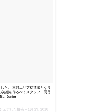
ました。 三河エリア初進出となり
の笑顔を作るべくスタッフ一同尽
lanJunior
hi)がシェアした投稿 –
1月 29, 2018 at 10:46午後
PST