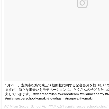
1月29日、豊橋市役所で東三河校開校に関する記者会見を執り行い
ますが、新たな出会いをモチベーションに、たくさんの子どもたち
力していきます。 #weareacmilan #weareateam #milanacademy #Mi
#milansoccerschoolkomaki #toyohashi #nagoya #komaki
AC Milan Soccer School Aichi??
さん(@acmilansoccerschoolaic