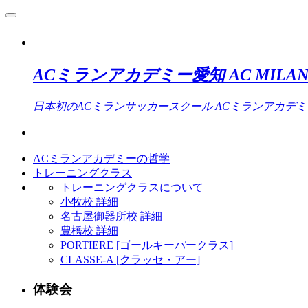
ACミランアカデミー愛知 AC MILAN 
日本初のACミランサッカースクール ACミランアカデ
ACミランアカデミーの哲学
トレーニングクラス
トレーニングクラスについて
小牧校 詳細
名古屋御器所校 詳細
豊橋校 詳細
PORTIERE [ゴールキーパークラス]
CLASSE-A [クラッセ・アー]
体験会