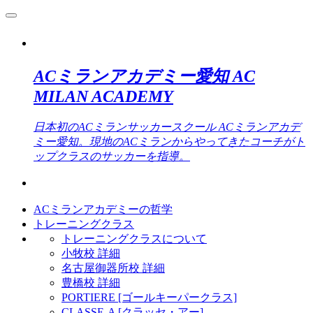
ACミランアカデミー愛知 AC
MILAN ACADEMY
日本初のACミランサッカースクール ACミランアカデ
ミー愛知。現地のACミランからやってきたコーチがト
ップクラスのサッカーを指導。
ACミランアカデミーの哲学
トレーニングクラス
トレーニングクラスについて
小牧校 詳細
名古屋御器所校 詳細
豊橋校 詳細
PORTIERE [ゴールキーパークラス]
CLASSE-A [クラッセ・アー]