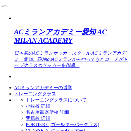
ACミランアカデミー愛知 AC
MILAN ACADEMY
日本初のACミランサッカースクール ACミランアカデ
ミー愛知。現地のACミランからやってきたコーチがト
ップクラスのサッカーを指導。
ACミランアカデミーの哲学
トレーニングクラス
トレーニングクラスについて
小牧校 詳細
名古屋御器所校 詳細
豊橋校 詳細
PORTIERE [ゴールキーパークラス]
CLASSE-A [クラッセ・アー]