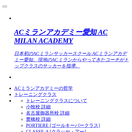
ACミランアカデミー愛知 AC
MILAN ACADEMY
日本初のACミランサッカースクール ACミランアカデ
ミー愛知。現地のACミランからやってきたコーチがト
ップクラスのサッカーを指導。
ACミランアカデミーの哲学
トレーニングクラス
トレーニングクラスについて
小牧校 詳細
名古屋御器所校 詳細
豊橋校 詳細
PORTIERE [ゴールキーパークラス]
CLASSE-A [クラッセ・アー]