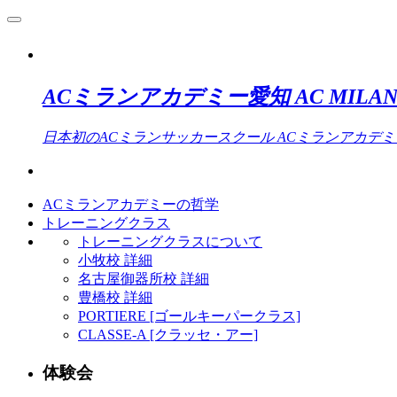
ACミランアカデミー愛知 AC MILAN 
日本初のACミランサッカースクール ACミランアカデ
ACミランアカデミーの哲学
トレーニングクラス
トレーニングクラスについて
小牧校 詳細
名古屋御器所校 詳細
豊橋校 詳細
PORTIERE [ゴールキーパークラス]
CLASSE-A [クラッセ・アー]
体験会